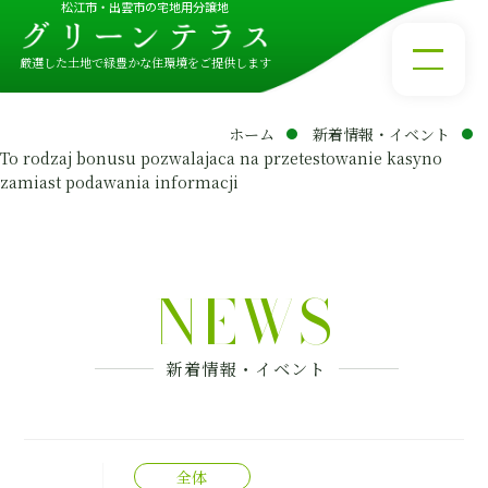
松江市・出雲市の宅地用分譲地
厳選した土地で緑豊かな住環境をご提供します
ホーム
新着情報・イベント
To rodzaj bonusu pozwalajaca na przetestowanie kasyno
zamiast podawania informacji
NEWS
新着情報・イベント
全体