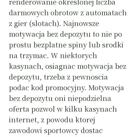
renderowanie okreslonej liczba
darmowych obrotow z automatach
z gier (slotach). Najnowsze
motywacja bez depozytu to nie po
prostu bezplatne spiny lub srodki
na trzymac. W niektorych
kasynach, osiagnac motywacja bez
depozytu, trzeba z pewnoscia
podac kod promocyjny. Motywacja
bez depozytu oni niepodzielna
oferta pozwol w kilku kasynach
internet, z powodu ktorej
zawodowi sportowcy dostac