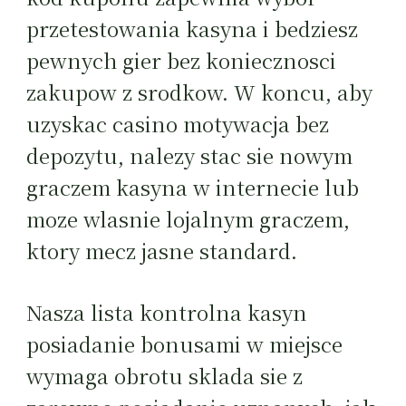
przetestowania kasyna i bedziesz
pewnych gier bez koniecznosci
zakupow z srodkow. W koncu, aby
uzyskac casino motywacja bez
depozytu, nalezy stac sie nowym
graczem kasyna w internecie lub
moze wlasnie lojalnym graczem,
ktory mecz jasne standard.
Nasza lista kontrolna kasyn
posiadanie bonusami w miejsce
wymaga obrotu sklada sie z