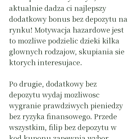
aktualnie dadza ci najlepszy
dodatkowy bonus bez depozytu na
rynku! Motywacja hazardowe jest
to mozliwe podzielic dzieki kilka
glownych rodzajow, skupiania sie
ktorych interesujace.
Po drugie, dodatkowy bez
depozytu wydaj mozliwosc
wygranie prawdziwych pieniedzy
bez ryzyka finansowego. Przede
wszystkim, filip bez depozytu w
kod kuponu zapewnia wybor