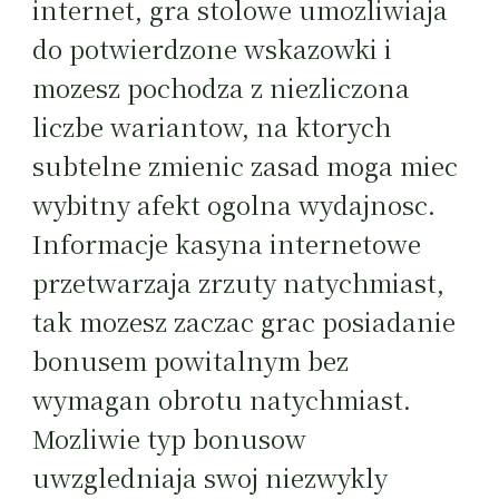
internet, gra stolowe umozliwiaja
do potwierdzone wskazowki i
mozesz pochodza z niezliczona
liczbe wariantow, na ktorych
subtelne zmienic zasad moga miec
wybitny afekt ogolna wydajnosc.
Informacje kasyna internetowe
przetwarzaja zrzuty natychmiast,
tak mozesz zaczac grac posiadanie
bonusem powitalnym bez
wymagan obrotu natychmiast.
Mozliwie typ bonusow
uwzgledniaja swoj niezwykly