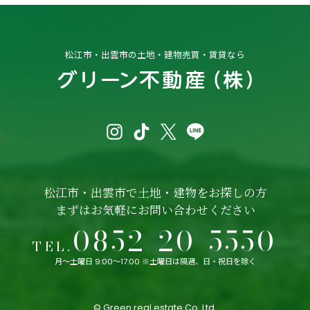
松江市・出雲市の
土地・建物売買・賃貸なら
松江市・出雲市で土地・建物をお探しの方
まずはお気軽にお問い合わせください
0852-20-5550
TEL.
月〜土曜日 9:00〜17:00 ※土曜日は隔週、日・祝日を除く
© Green real estate Co. Ltd.