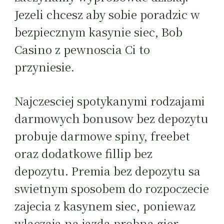
Jezeli chcesz aby sobie poradzic w
bezpiecznym kasynie siec, Bob
Casino z pewnoscia Ci to
przyniesie.
Najczesciej spotykanymi rodzajami
darmowych bonusow bez depozytu
probuje darmowe spiny, freebet
oraz dodatkowe fillip bez
depozytu. Premia bez depozytu sa
swietnym sposobem do rozpoczecie
zajecia z kasynem siec, poniewaz
wlaczaja na jazda probna gier