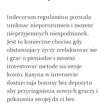
Indecorum regulaminu pozwala
uniknac nieporozumien i mozesz
nieprzyjemnych niespodzianek.
Jest to konieczne chociaz gdy
obstawiajacy zyczy zrelaksowac sie
i grac o pieniadze i mozesz
inwestowac metode na swoje
konto. Kasyna w internecie
dostarczaja bonusy bez depozytu
aby przyciagniecia nowych graczy i
pokazania swojej da ci bez