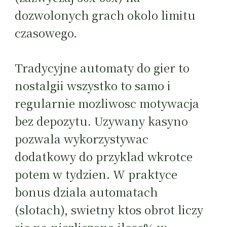
dozwolonych grach okolo limitu
czasowego.
Tradycyjne automaty do gier to
nostalgii wszystko to samo i
regularnie mozliwosc motywacja
bez depozytu. Uzywany kasyno
pozwala wykorzystywac
dodatkowy do przyklad wkrotce
potem w tydzien. W praktyce
bonus dziala automatach
(slotach), swietny ktos obrot liczy
sie na niezliczona ilosc% w