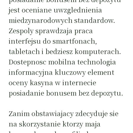
jest oceniane uwzglednienia
miedzynarodowych standardow.
Zespoly sprawdzaja praca
interfejsu do smartfonach,
tabletach i bedziesz komputerach.
Dostepnosc mobilna technologia
informacyjna kluczowy element
oceny kasyna w internecie
posiadanie bonusem bez depozytu.
Zanim obstawiajacy zdecyduje sie
na skorzystanie ktorzy maja