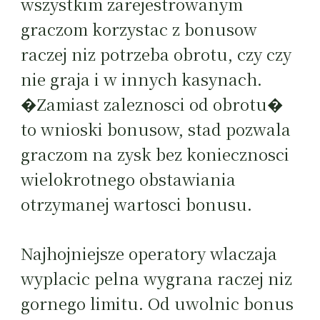
wszystkim zarejestrowanym
graczom korzystac z bonusow
raczej niz potrzeba obrotu, czy czy
nie graja i w innych kasynach.
�Zamiast zaleznosci od obrotu�
to wnioski bonusow, stad pozwala
graczom na zysk bez koniecznosci
wielokrotnego obstawiania
otrzymanej wartosci bonusu.
Najhojniejsze operatory wlaczaja
wyplacic pelna wygrana raczej niz
gornego limitu. Od uwolnic bonus