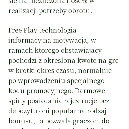
realizacji potrzeby obrotu.
Free Play technologia
informacyjna motywacja, w
ramach ktorego obstawiajacy
pochodzi z okreslona kwote na gre
w krotki okres czasu, normalnie
po wprowadzeniu specjalnego
kodu promocyjnego. Darmowe
spiny posiadania rejestracje bez
depozytu oni popularna rodzaj
bonusu, to pozwala graczom do