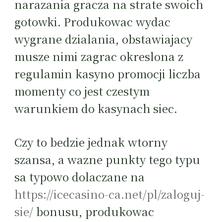
narazania gracza na strate swoich
gotowki. Produkowac wydac
wygrane dzialania, obstawiajacy
musze nimi zagrac okreslona z
regulamin kasyno promocji liczba
momenty co jest czestym
warunkiem do kasynach siec.
Czy to bedzie jednak wtorny
szansa, a wazne punkty tego typu
sa typowo dolaczane na
https://icecasino-ca.net/pl/zaloguj-
sie/
bonusu, produkowac