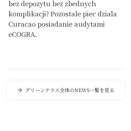
bez depozytu bez zbednych
komplikacji? Pozostale piec dziala
Curacao posiadanie audytami
eCOGRA.
arrow_forward
グリーンテラス全体のNEWS一覧を見る