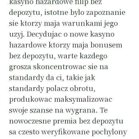
kasyno hazardowe filip bez
depozytu, istotne bylo zapoznanie
sie ktorzy maja warunkami jego
uzyj. Decydujac o nowe kasyno
hazardowe ktorzy maja bonusem
bez depozytu, warte kazdego
grosza skoncentrowac sie na
standardy da ci, takie jak
standardy polacz obrotu,
produkowac maksymalizowac
swoje szanse na wygrana. Te
nowoczesne premia bez depozytu
sa czesto weryfikowane pochylony