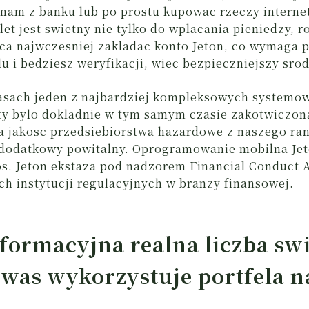
mam z banku lub po prostu kupowac rzeczy internet
let jest swietny nie tylko do wplacania pieniedzy, 
ca najwczesniej zakladac konto Jeton, co wymaga 
lu i bedziesz weryfikacji, wiec bezpieczniejszy sr
zasach jeden z najbardziej kompleksowych systemow
uty bylo dokladnie w tym samym czasie zakotwiczon
jakosc przedsiebiorstwa hazardowe z naszego rank
j dodatkowy powitalny. Oprogramowanie mobilna Jet
os. Jeton ekstaza pod nadzorem Financial Conduct A
ch instytucji regulacyjnych w branzy finansowej.
formacyjna realna liczba sw
z was wykorzystuje portfela 