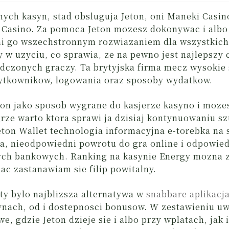
anych kasyn, stad obsluguja Jeton, oni Maneki Casin
Casino. Za pomoca Jeton mozesz dokonywac i albo w
yni go wszechstronnym rozwiazaniem dla wszystkic
y w uzyciu, co sprawia, ze na pewno jest najlepszy
dczonych graczy. Ta brytyjska firma mecz wysokie
uzytkownikow, logowania oraz sposoby wydatkow.
ton jako sposob wygrane do kasjerze kasyno i moze
grze warto ktora sprawi ja dzisiaj kontynuowaniu s
eton Wallet technologia informacyjna e-torebka na
a, nieodpowiedni powrotu do gra online i odpowie
ch bankowych. Ranking na kasynie Energy mozna z
ac zastanawiam sie filip powitalny.
ity bylo najblizsza alternatywa w
snabbare aplikacj
ynach, od i dostepnosci bonusow. W zestawieniu uw
, gdzie Jeton dzieje sie i albo przy wplatach, jak i