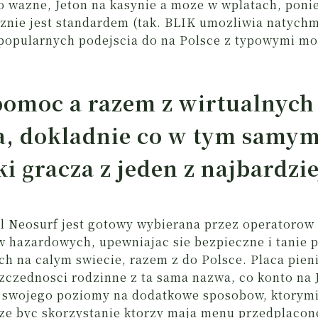
 wazne, Jeton na kasynie a moze w wplatach, poni
cznie jest standardem (tak. BLIK umozliwia natych
15 popularnych podejscia do na Polsce z typowymi mo
pomoc a razem z wirtualnych
, dokladnie co w tym samym
i gracza z jeden z najbardzi
l Neosurf jest gotowy wybierana przez operatorow
 hazardowych, upewniajac sie bezpieczne i tanie p
ch na calym swiecie, razem z do Polsce. Placa pien
zczednosci rodzinne z ta sama nazwa, co konto na J
e swojego poziomy na dodatkowe sposobow, ktorymi
 byc skorzystanie ktorzy maja menu przedplaconej