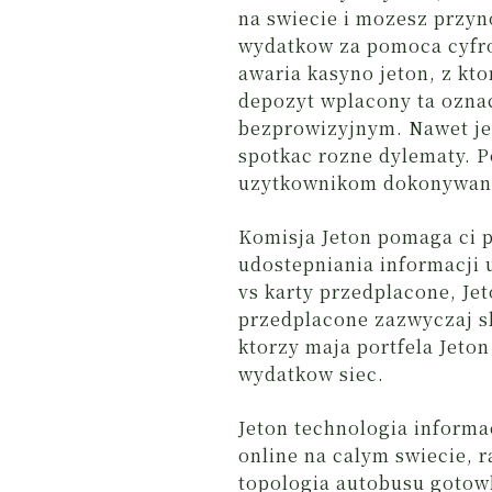
na swiecie i mozesz przyn
wydatkow za pomoca cyfro
awaria kasyno jeton, z kt
depozyt wplacony ta oznac
bezprowizyjnym. Nawet jes
spotkac rozne dylematy. P
uzytkownikom dokonywanie
Komisja Jeton pomaga ci 
udostepniania informacji 
vs karty przedplacone, Je
przedplacone zazwyczaj s
ktorzy maja portfela Jeto
wydatkow siec.
Jeton technologia inform
online na calym swiecie, 
topologia autobusu gotow