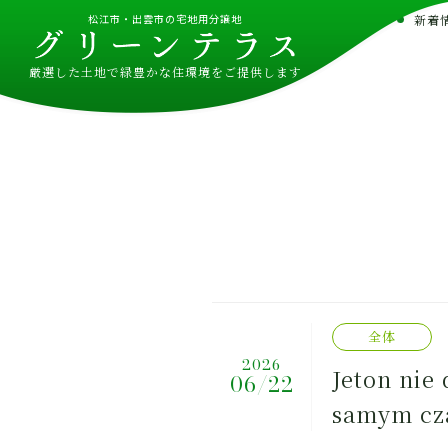
ホーム
新着
松江市・出雲市の宅地用分譲地
厳選した土地で緑豊かな住環境をご提供します
全体
2026
Jeton nie
06/22
samym cza