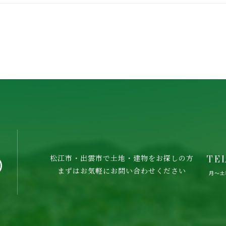
TEL
松江市・出雲市で土地・建物をお探しの方
まずはお気軽にお問い合わせください
月〜土