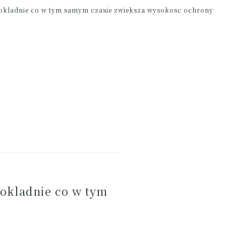
dokladnie co w tym samym czasie zwieksza wysokosc ochrony
dokladnie co w tym