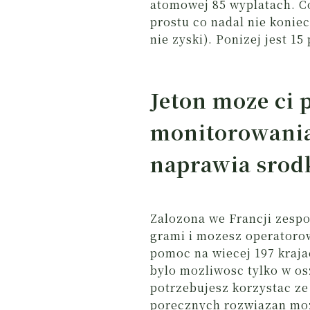
atomowej 85 wyplatach. Co
prostu co nadal nie konie
nie zyski). Ponizej jest 
Jeton moze ci 
monitorowania
naprawia srodk
Zalozona we Francji zespo
grami i mozesz operatorow
pomoc na wiecej 197 kraja
bylo mozliwosc tylko w os
potrzebujesz korzystac z
porecznych rozwiazan moze