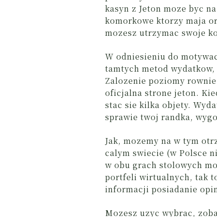
kasyn z Jeton moze byc na
komorkowe ktorzy maja org
mozesz utrzymac swoje ko
W odniesieniu do motywacj
tamtych metod wydatkow, 
Zalozenie poziomy rownie
oficjalna strone jeton. K
stac sie kilka objety. Wy
sprawie twoj randka, wyg
Jak, mozemy na w tym otr
calym swiecie (w Polsce ni
w obu grach stolowych mog
portfeli wirtualnych, tak 
informacji posiadanie op
Mozesz uzyc wybrac, zobac