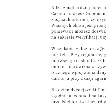
Kilka z najbardziej polec
Casino i mozesz Goodman 
kasynach internet, co cz
Wlasnych ekran jest prost
poniewaz i mozesz doswia
na zakresie weryfikacji 
W szukania zaloz teraz Je
portfela. Przy regularnej 
pierwszego cashoutu. ?? J
online – darowizna z uzyw
recznego wpisywania dany
darmo, a przy okazji zgarn
Na dzien dzisiejszy MiFin
zgodnie akceptacji na kas
przedsiebiorstwa hazardowe