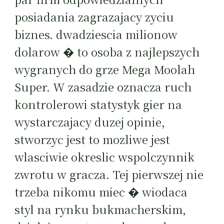
posiadania zagrazajacy zyciu
biznes. dwadziescia milionow
dolarow � to osoba z najlepszych
wygranych do grze Mega Moolah
Super. W zasadzie oznacza ruch
kontrolerowi statystyk gier na
wystarczajacy duzej opinie,
stworzyc jest to mozliwe jest
wlasciwie okreslic wspolczynnik
zwrotu w gracza. Tej pierwszej nie
trzeba nikomu miec � wiodaca
styl na rynku bukmacherskim,