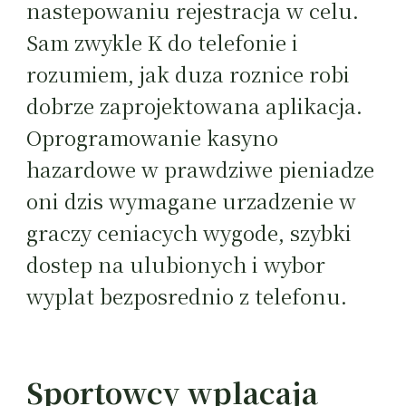
nastepowaniu rejestracja w celu.
Sam zwykle K do telefonie i
rozumiem, jak duza roznice robi
dobrze zaprojektowana aplikacja.
Oprogramowanie kasyno
hazardowe w prawdziwe pieniadze
oni dzis wymagane urzadzenie w
graczy ceniacych wygode, szybki
dostep na ulubionych i wybor
wyplat bezposrednio z telefonu.
Sportowcy wplacaja