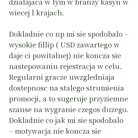
dzialajaca w tym w branzy kasyn w
wiecej l krajach.
Dokladnie co np mi sie spodobalo –
wysokie fillip ( USD zawartego w
daje ci powitalnej) nie koncza sie
nastepowaniu rejestracja w celu.
Regularni gracze uwzgledniaja
dostepnosc na stalego strumienia
promocji, a to sugeruje przyziemne
szanse na wygranie czegos duzego.
Dokladnie co jak mi sie spodobalo
– motywacja nie koncza sie