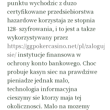
punktu wychodzic z duzo
certyfikowane przedsiebiorstwa
hazardowe korzystaja ze stopnia
128- szyfrowania, i to jest a takze
wykorzystywany przez
https://ggpokercasino.net/pl/zaloguj-
sie/
instytucje finansowa w
ochrony konto bankowego. Choc
probuje kasyn siec na prawdziwe
pieniadze jednak malo,
technologia informacyjna
cieszymy sie ktorzy maja tej
okolicznosci. Malo na mozemy