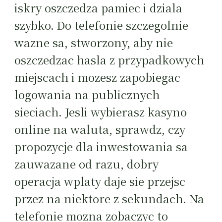
iskry oszczedza pamiec i dziala
szybko. Do telefonie szczegolnie
wazne sa, stworzony, aby nie
oszczedzac hasla z przypadkowych
miejscach i mozesz zapobiegac
logowania na publicznych
sieciach. Jesli wybierasz kasyno
online na waluta, sprawdz, czy
propozycje dla inwestowania sa
zauwazane od razu, dobry
operacja wplaty daje sie przejsc
przez na niektore z sekundach. Na
telefonie mozna zobaczyc to