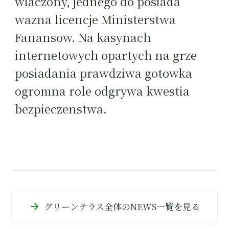
wlaczony, jednego do posiada
wazna licencje Ministerstwa
Fanansow. Na kasynach
internetowych opartych na grze
posiadania prawdziwa gotowka
ogromna role odgrywa kwestia
bezpieczenstwa.
arrow_forward
グリーンテラス全体のNEWS一覧を見る