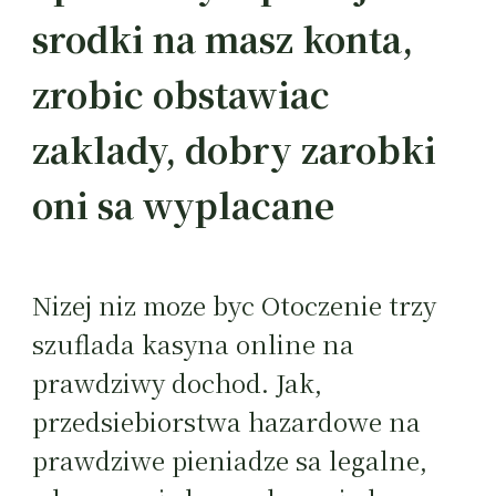
srodki na masz konta,
zrobic obstawiac
zaklady, dobry zarobki
oni sa wyplacane
Nizej niz moze byc Otoczenie trzy
szuflada kasyna online na
prawdziwy dochod. Jak,
przedsiebiorstwa hazardowe na
prawdziwe pieniadze sa legalne,