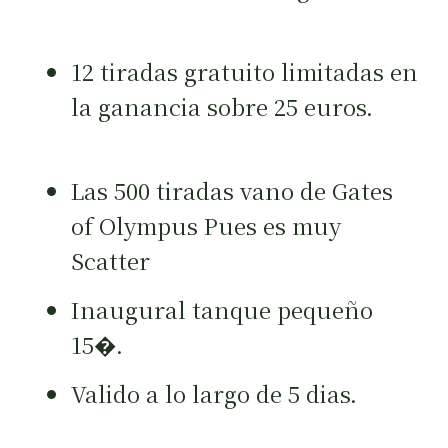
12 tiradas gratuito limitadas en
la ganancia sobre 25 euros.
Las 500 tiradas vano de Gates
of Olympus Pues es muy
Scatter
Inaugural tanque pequeño
15�.
Valido a lo largo de 5 dias.