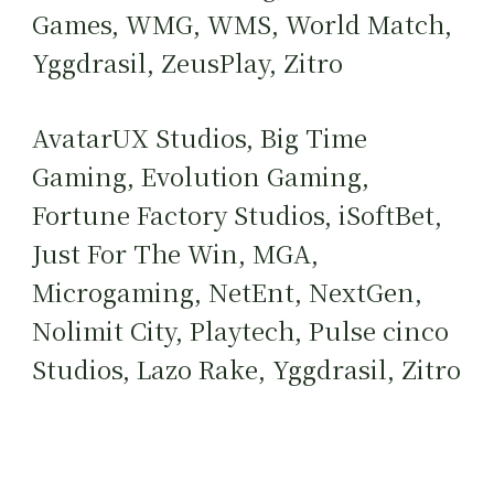
Games, WMG, WMS, World Match,
Yggdrasil, ZeusPlay, Zitro
AvatarUX Studios, Big Time
Gaming, Evolution Gaming,
Fortune Factory Studios, iSoftBet,
Just For The Win, MGA,
Microgaming, NetEnt, NextGen,
Nolimit City, Playtech, Pulse cinco
Studios, Lazo Rake, Yggdrasil, Zitro