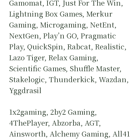
Gamomat, IGT, Just For The Win,
Lightning Box Games, Merkur
Gaming, Microgaming, NetEnt,
NextGen, Play’n GO, Pragmatic
Play, QuickSpin, Rabcat, Realistic,
Lazo Tiger, Relax Gaming,
Scientific Games, Shuffle Master,
Stakelogic, Thunderkick, Wazdan,
Yggdrasil
1x2gaming, 2by2 Gaming,
4ThePlayer, Abzorba, AGT,
Ainsworth, Alchemy Gaming, All41