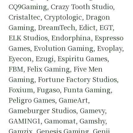
CQ9Gaming, Crazy Tooth Studio,
Cristaltec, Cryptologic, Dragon
Gaming, DreamTech, Edict, EGT,
ELK Studios, Endorphina, Espresso
Games, Evolution Gaming, Evoplay,
Eyecon, Ezugi, Espiritu Games,
FBM, Felix Gaming, Five Men
Gaming, Fortune Factory Studios,
Foxium, Fugaso, Funta Gaming,
Peligro Games, GameArt,
Gameburger Studios, Gamevy,
GAMING1, Gamomat, Gamshy,
Gamzix, Genesis Gaming, Genii,