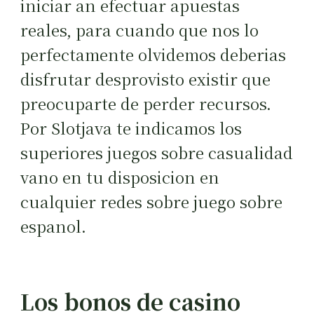
iniciar an efectuar apuestas
reales, para cuando que nos lo
perfectamente olvidemos deberias
disfrutar desprovisto existir que
preocuparte de perder recursos.
Por Slotjava te indicamos los
superiores juegos sobre casualidad
vano en tu disposicion en
cualquier redes sobre juego sobre
espanol.
Los bonos de casino