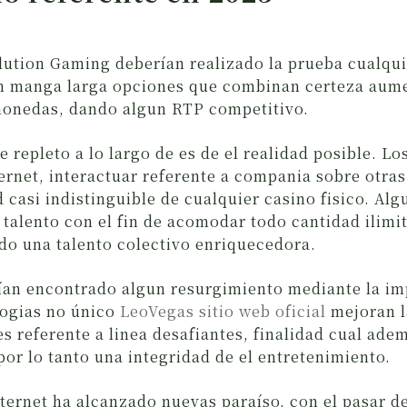
lution Gaming deberían realizado la prueba cualq
on manga larga opciones que combinan certeza au
monedas, dando algun RTP competitivo.
e repleto a lo largo de es de el realidad posible. L
rnet, interactuar referente a compania sobre otras 
d casi indistinguible de cualquier casino fisico. A
 talento con el fin de acomodar todo cantidad ilimi
o una talento colectivo enriquecedora.
rían encontrado algun resurgimiento mediante la i
ogias no único
LeoVegas sitio web oficial
mejoran l
s referente a linea desafiantes, finalidad cual ade
or lo tanto una integridad de el entretenimiento.
nternet ha alcanzado nuevas paraíso, con el pasar d