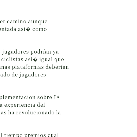
uier camino aunque
mentada asi� como
os jugadores podrían ya
ciclistas asi� igual que
lgunas plataformas deberían
tado de jugadores
mplementacion sobre IA
a experiencia del
mas ha revolucionado la
el tiempo premios cual