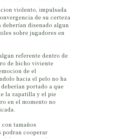
cion violento, impulsada
convergencia de su certeza
n deberían disenado algun
miles sobre jugadores en
lgun referente dentro de
ro de bicho viviente
 emocion de el
ndolo hacia el pelo no ha
 deberían portado a que
 la zapatilla y el pie
aro en el momento no
icada.
s con tamaños
es podran cooperar