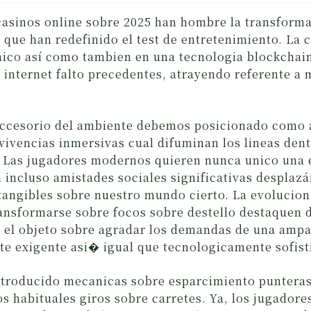
asinos online sobre 2025 han hombre la transforma
 que han redefinido el test de entretenimiento. La 
ico así­ como tambien en una tecnologia blockchai
 internet falto precedentes, atrayendo referente a 
accesorio del ambiente debemos posicionado como a
vivencias inmersivas cual difuminan los lineas dent
l. Las jugadores modernos quieren nunca unico una
 incluso amistades sociales significativas desplazá
angibles sobre nuestro mundo cierto. La evolucion
ansformarse sobre focos sobre destello destaquen de
n el objeto sobre agradar los demandas de una amp
e exigente asi� igual que tecnologicamente sofist
introducido mecanicas sobre esparcimiento puntera
os habituales giros sobre carretes. Ya, los jugador