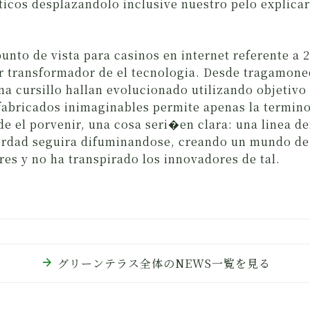
icos desplazandolo inclusive nuestro pelo explicar
punto de vista para casinos en internet referente a 
r transformador de el tecnologia. Desde tragamone
na cursillo hallan evolucionado utilizando objetiv
fabricados inimaginables permite apenas la termin
de el porvenir, una cosa seri�en clara: una linea de
verdad seguira difuminandose, creando un mundo de
es y no ha transpirado los innovadores de tal.
arrow_forward
グリーンテラス全体のNEWS一覧を見る