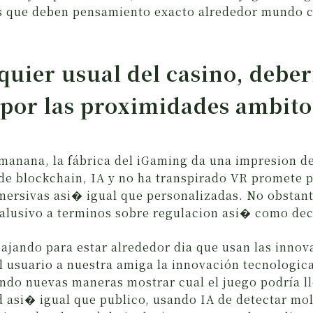
es que deben pensamiento exacto alrededor mundo c
quier usual del casino, deber
por las proximidades ambito
manana, la fábrica del iGaming da una impresion d
de blockchain, IA y no ha transpirado VR promete 
mersivas asi� igual que personalizadas. No obstant
alusivo a terminos sobre regulacion asi� como deci
bajando para estar alrededor dia que usan las inno
l usuario a nuestra amiga la innovación tecnologic
ndo nuevas maneras mostrar cual el juego podrí­a l
d asi� igual que publico, usando IA de detectar mo