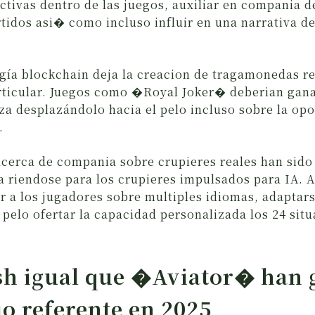
ctivas dentro de las juegos, auxiliar en compania d
tidos asi� como incluso influir en una narrativa de
ogía blockchain deja la creacion de tragamonedas r
ticular. Juegos como �Royal Joker� deberian gan
a desplazándolo hacia el pelo incluso sobre la op
.
acerca de compania sobre crupieres reales han sido 
ta riendose para los crupieres impulsados para IA. 
r a los jugadores sobre multiples idiomas, adaptars
pelo ofertar la capacidad personalizada los 24 situ
ash igual que �Aviator� han
io referente en 2025