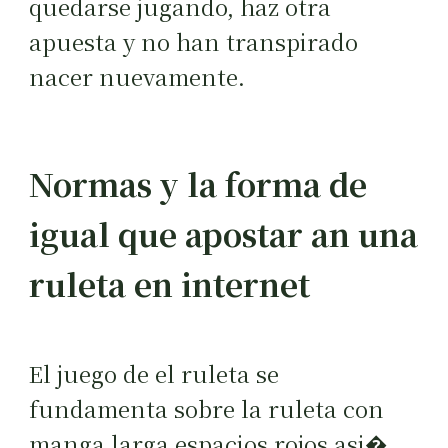
quedarse jugando, haz otra
apuesta y no han transpirado
nacer nuevamente.
Normas y la forma de
igual que apostar an una
ruleta en internet
El juego de el ruleta se
fundamenta sobre la ruleta con
manga larga espacios rojos asi�