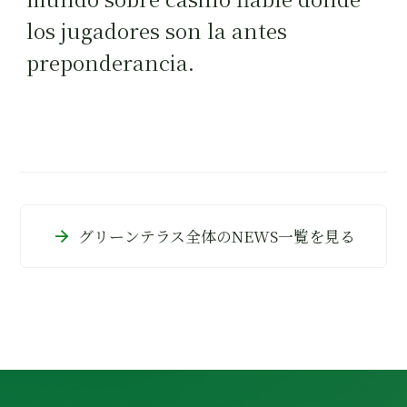
los jugadores son la antes
preponderancia.
arrow_forward
グリーンテラス全体のNEWS一覧を見る