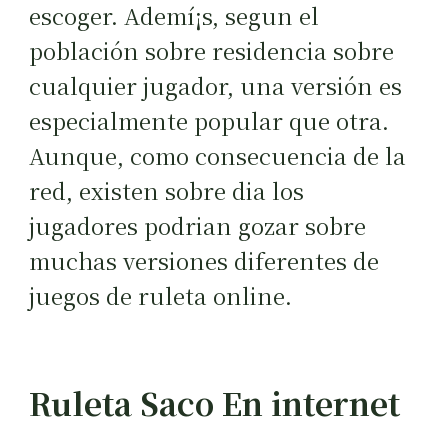
escoger. Ademí¡s, segun el
población sobre residencia sobre
cualquier jugador, una versión es
especialmente popular que otra.
Aunque, como consecuencia de la
red, existen sobre dia los
jugadores podrian gozar sobre
muchas versiones diferentes de
juegos de ruleta online.
Ruleta Saco En internet