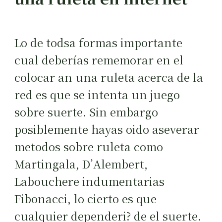
Lo de todsa formas importante
cual deberías rememorar en el
colocar an una ruleta acerca de la
red es que se intenta un juego
sobre suerte. Sin embargo
posiblemente hayas oido aseverar
metodos sobre ruleta como
Martingala, D’Alembert,
Labouchere indumentarias
Fibonacci, lo cierto es que
cualquier dependeri? de el suerte.