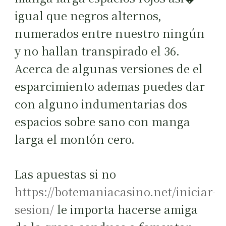
igual que negros alternos,
numerados entre nuestro ningún
y no hallan transpirado el 36.
Acerca de algunas versiones de el
esparcimiento ademas puedes dar
con alguno indumentarias dos
espacios sobre sano con manga
larga el montón cero.
Las apuestas si no
https://botemaniacasino.net/iniciar-
sesion/
le importa hacerse amiga