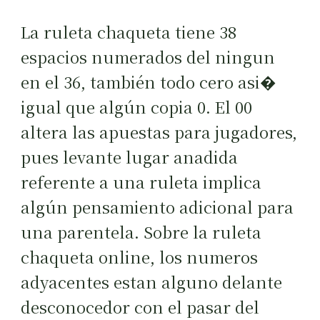
La ruleta chaqueta tiene 38
espacios numerados del ningun
en el 36, también todo cero asi�
igual que algún copia 0. El 00
altera las apuestas para jugadores,
pues levante lugar anadida
referente a una ruleta implica
algún pensamiento adicional para
una parentela. Sobre la ruleta
chaqueta online, los numeros
adyacentes estan alguno delante
desconocedor con el pasar del