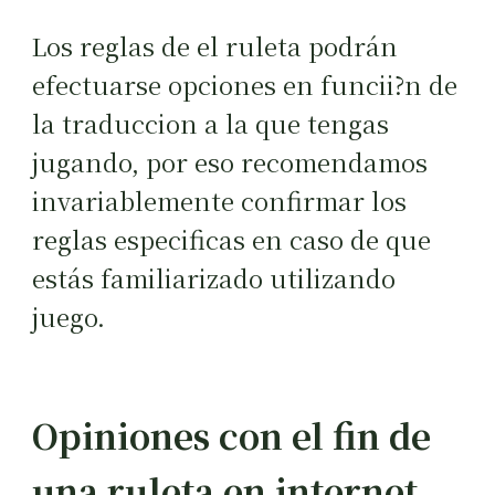
Los reglas de el ruleta podrán
efectuarse opciones en funcii?n de
la traduccion a la que tengas
jugando, por eso recomendamos
invariablemente confirmar los
reglas especificas en caso de que
estás familiarizado utilizando
juego.
Opiniones con el fin de
una ruleta en internet