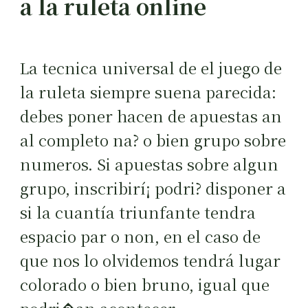
a la ruleta online
La tecnica universal de el juego de
la ruleta siempre suena parecida:
debes poner hacen de apuestas an
al completo na? o bien grupo sobre
numeros. Si apuestas sobre algun
grupo, inscribirí¡ podri? disponer a
si la cuantía triunfante tendra
espacio par o non, en el caso de
que nos lo olvidemos tendrá lugar
colorado o bien bruno, igual que