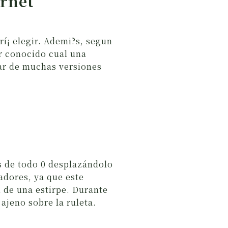
ernet
rí¡ elegir. Ademi?s, segun
or conocido cual una
zar de muchas versiones
s de todo 0 desplazándolo
gadores, ya que este
n de una estirpe. Durante
ajeno sobre la ruleta.