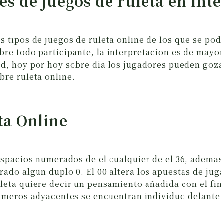
es de juegos de ruleta en int
s tipos de juegos de ruleta online de los que se pod
bre todo participante, la interpretacion es de may
red, hoy por hoy sobre dia los jugadores pueden go
bre ruleta online.
ta Online
espacios numerados de el cualquier de el 36, adema
irado algun duplo 0. El 00 altera los apuestas de ju
leta quiere decir un pensamiento añadida con el fi
numeros adyacentes se encuentran individuo delante 