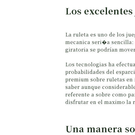
Los excelentes
La ruleta es uno de los j
mecanica seri�a sencilla: 
giratoria se podrí­an move
Los tecnologias ha efectu
probabilidades del esparc
premium sobre ruletas en i
saber aunque considerable
referente a sobre como par
disfrutar en el maximo la 
Una manera sob