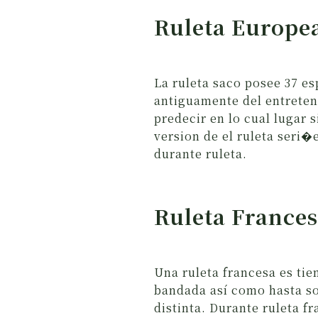
Ruleta Europea
La ruleta saco posee 37 e
antiguamente del entreten
predecir en lo cual lugar 
version de el ruleta seri�
durante ruleta.
Ruleta Frances
Una ruleta francesa es tie
bandada así­ como hasta so
distinta. Durante ruleta f