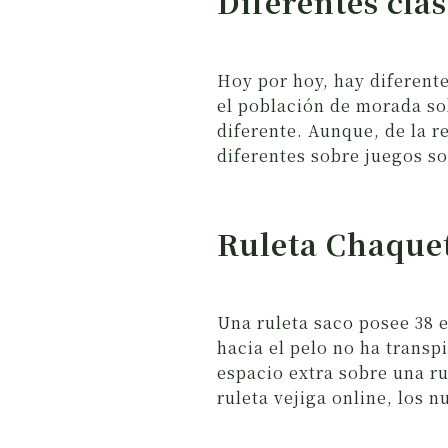
Diferentes clas
Hoy por hoy, hay diferente
el población de morada so
diferente. Aunque, de la 
diferentes sobre juegos so
Ruleta Chaque
Una ruleta saco posee 38 
hacia el pelo no ha transp
espacio extra sobre una ru
ruleta vejiga online, los 