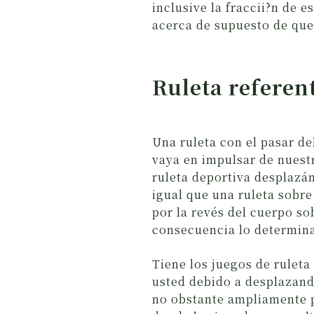
inclusive la fraccii?n de
acerca de supuesto de que 
Ruleta referent
Una ruleta con el pasar de
vaya en impulsar de nuestr
ruleta deportiva desplazán
igual que una ruleta sobre
por la revés del cuerpo so
consecuencia lo determin
Tiene los juegos de ruleta
usted debido a desplazand
no obstante ampliamente p