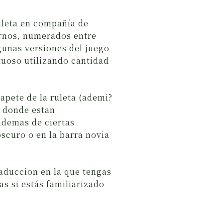
uleta en compañía de
ernos, numerados entre
gunas versiones del juego
tuoso utilizando cantidad
tapete de la ruleta (ademi?
s donde estan
ademas de ciertas
scuro o en la barra novia
aduccion en la que tengas
s si estás familiarizado