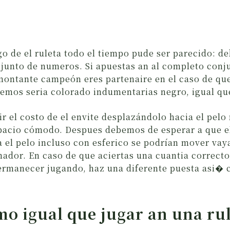
go de el ruleta todo el tiempo pude ser parecido: d
njunto de numeros. Si apuestas an al completo conju
 montante campeón eres partenaire en el caso de qu
idemos seria colorado indumentarias negro, igual qu
r el costo de el envite desplazándolo hacia el pelo
espacio cómodo. Despues debemos de esperar a que el
 el pelo incluso con esferico se podrí­an mover vay
nador. En caso de que aciertas una cuantia correcto
permanecer jugando, haz una diferente puesta asi�
mo igual que jugar an una ru