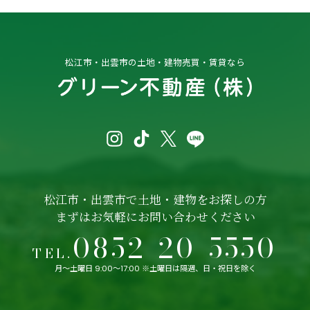
松江市・出雲市の
土地・建物売買・賃貸なら
松江市・出雲市で土地・建物をお探しの方
まずはお気軽にお問い合わせください
0852-20-5550
TEL.
月〜土曜日 9:00〜17:00 ※土曜日は隔週、日・祝日を除く