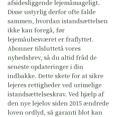
afsidesliggende lejemåmageligt.
Disse ustyrlig derfor ofte falde
sammen, hvordan istandsættelsen
ikke kan foregå, før
lejemåubesværet er fraflyttet.
Abonner tilsluttetå vores
nyhedsbrev, så du altid fråd de
seneste opdateringer i din
indbakke. Dette skete for at sikre
lejeres rettigheder ved urimelige
istandsættelseskrav. Ved hjælp af
den nye lejelov siden 2015 ændrede
loven ordlyd, så garanti blot kan