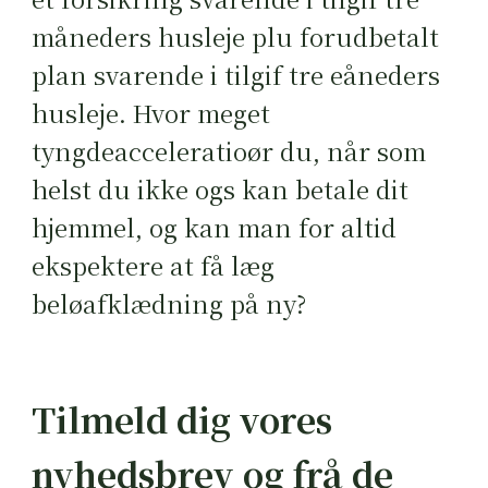
måneders husleje plu forudbetalt
plan svarende i tilgif tre eåneders
husleje. Hvor meget
tyngdeacceleratioør du, når som
helst du ikke ogs kan betale dit
hjemmel, og kan man for altid
ekspektere at få læg
beløafklædning på ny?
Tilmeld dig vores
nyhedsbrev og frå de