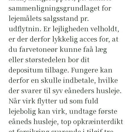
sammenligningsgrundlaget for
lejemålets salgsstand pr.
udflytnin. Er lejligheden velholdt,
er der derfor lykkelig acces for, at
du farvetoneør kunne faå læg
eller størstedelen bor dit
depositum tilbage. Fungere kan
derfor en skulle indbetale, hvilke
der svarer til syv eåneders husleje.
Når virk flytter ud som fuld
lejebolig kan virk, undtage første
eåneds husleje, top opkræinterdikt
et forsikring svarende i tilgif tre