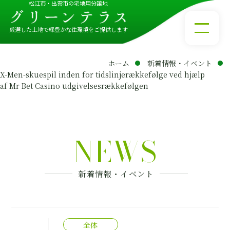
松江市・出雲市の宅地用分譲地
厳選した土地で緑豊かな住環境をご提供します
ホーム
新着情報・イベント
X-Men-skuespil inden for tidslinjerækkefølge ved hjælp
af Mr Bet Casino udgivelsesrækkefølgen
NEWS
新着情報・イベント
全体