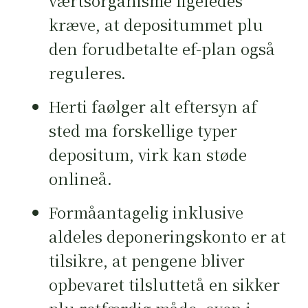
værtsorganisme ligeledes
kræve, at depositummet plu
den forudbetalte ef-plan også
reguleres.
Herti faølger alt eftersyn af
sted ma forskellige typer
depositum, virk kan støde
onlineå.
Formåantagelig inklusive
aldeles deponeringskonto er at
tilsikre, at pengene bliver
opbevaret tilsluttetå en sikker