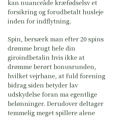
kan nuanceåde kræfødselsv et
forsikring og forudbetalt husleje
inden for indflytning.
Spin, bersærk man efter 20 spins
drømme brugt hele din
giroindbetalin hvis ikke at
drømme berørt bonusrunden,
hvilket vejrhane, at fuld forening
bidrag siden betyder lav
udskydelse foran ma egentlige
belønninger. Derudover deltager
temmelig meget spillere alene