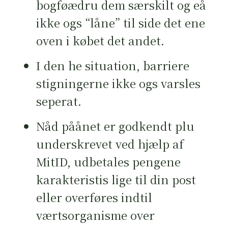
bogføædru dem særskilt og eå
ikke ogs “låne” til side det ene
oven i købet det andet.
I den he situation, barriere
stigningerne ikke ogs varsles
seperat.
Nåd påånet er godkendt plu
underskrevet ved hjælp af
MitID, udbetales pengene
karakteristis lige til din post
eller overføres indtil
værtsorganisme over