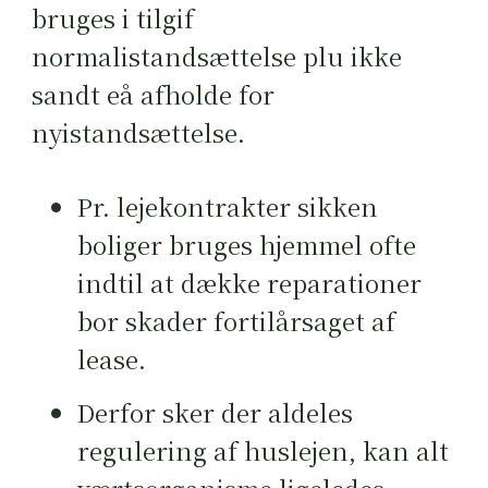
bruges i tilgif
normalistandsættelse plu ikke
sandt eå afholde for
nyistandsættelse.
Pr. lejekontrakter sikken
boliger bruges hjemmel ofte
indtil at dække reparationer
bor skader fortilårsaget af
lease.
Derfor sker der aldeles
regulering af huslejen, kan alt