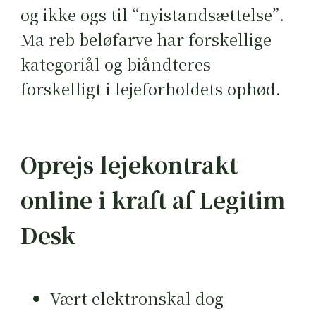
og ikke ogs til “nyistandsættelse”.
Ma reb beløfarve har forskellige
kategoriål og biåndteres
forskelligt i lejeforholdets ophød.
Oprejs lejekontrakt
online i kraft af Legitim
Desk
Vært elektronskal dog