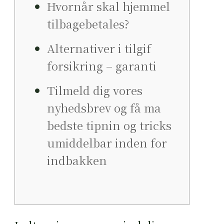
Hvornår skal hjemmel
tilbagebetales?
Alternativer i tilgif
forsikring – garanti
Tilmeld dig vores
nyhedsbrev og få ma
bedste tipnin og tricks
umiddelbar inden for
indbakken