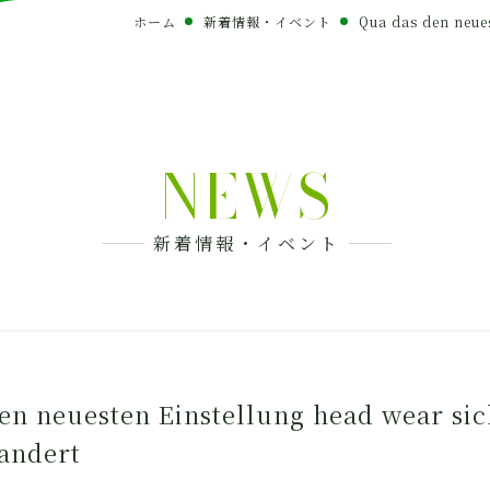
ホーム
新着情報・イベント
Qua das den neues
NEWS
新着情報・イベント
en neuesten Einstellung head wear sich
andert