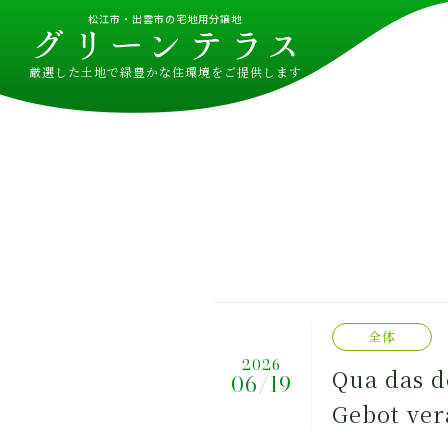
松江市・出雲市の宅地用分譲地
厳選した土地で緑豊かな住環境をご提供します
全体
2026
Qua das d
06/19
Gebot ver