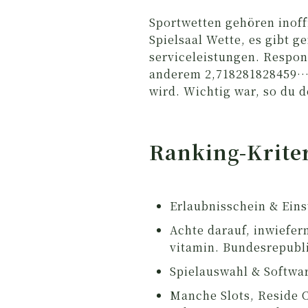
Sportwetten gehören inoff
Spielsaal Wette, es gibt g
serviceleistungen. Respons
anderem 2,718281828459…-
wird. Wichtig war, so du d
Ranking-Kriter
Erlaubnisschein & Eins
Achte darauf, inwiefer
vitamin. Bundesrepubli
Spielauswahl & Softwar
Manche Slots, Reside C