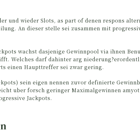
der und wieder Slots, as part of denen respons alt
ilung. An dieser stelle sei zusammen mit progressi
ackpots wachst dasjenige Gewinnpool via ihnen Ben
rifft. Welches darf dahinter arg niederung?erordent
ts einen Haupttreffer sei zwar gering.
ackpots) sein eigen nennen zuvor definierte Gewinn
leicht uber forsch geringer Maximalgewinnen amyo
ogressive Jackpots.
en