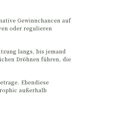
ernative Gewinnchancen auf
ven oder regulieren
utzung langs, bis jemand
lichen Dröhnen führen, die
betrage. Ebendiese
trophic außerhalb