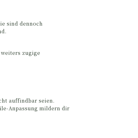
sie sind dennoch
nd.
 weiters zugige
cht auffindbar seien.
ile-Anpassung mildern dir