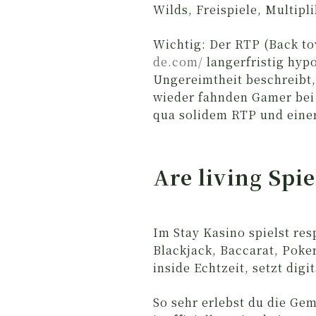
Wilds, Freispiele, Multip
Wichtig: Der RTP (Back to
de.com/
langerfristig hyp
Ungereimtheit beschreibt, 
wieder fahnden Gamer bei 
qua solidem RTP und einer
Are living Spi
Im Stay Kasino spielst re
Blackjack, Baccarat, Poke
inside Echtzeit, setzt dig
So sehr erlebst du die Ge