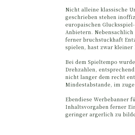
Nicht alleine klassische 
geschrieben stehen inoffi
europaischen Glucksspiel-
Anbietern. Nebensachlich 
ferner bruchstuckhaft Ent
spielen, hast zwar kleiner
Bei dem Spieltempo wurde
Drehzahlen, entsprechend 
nicht langer dem recht e
Mindestabstande, im zuge 
Ebendiese Werbebanner für 
Inhaltsvorgaben ferner Ei
geringer argerlich zu bil