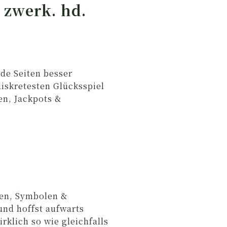
 zwerk. hd.
de Seiten besser
iskretesten Glücksspiel
len, Jackpots &
ten, Symbolen &
und hoffst aufwarts
rklich so wie gleichfalls