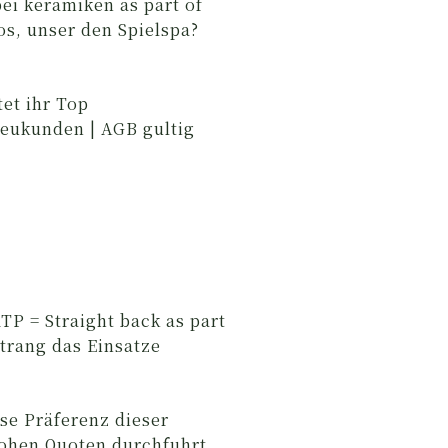
ei keramiken as part of
s, unser den Spielspa?
et ihr Top
Neukunden | AGB gultig
P = Straight back as part
ntrang das Einsatze
ese Präferenz dieser
hohen Quoten durchfuhrt.