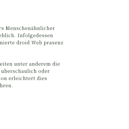
ers Menschenähnlicher
eblich. Infolgedessen
mierte droid Web prasenz
eiten unter anderem die
 uberschaulich oder
on erleichtert dies
hren.