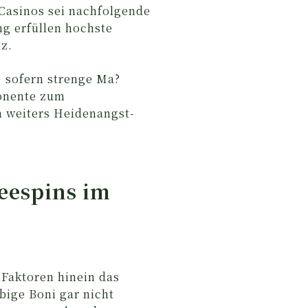
 Casinos sei nachfolgende
ng erfüllen hochste
tz.
 sofern strenge Ma?
onente zum
n weiters Heidenangst-
eespins im
 Faktoren hinein das
bige Boni gar nicht