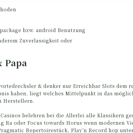
thoden
 package bzw. android Benutzung
nderem Zuverlassigkeit oder
& Papa
 wortedrechsler & denker nur Erreichbar Slots dem 
bnis haben, liegt welches Mittelpunkt in das mögli
n Herstellern.
asinos belehren bei die Allerlei alle Klassikern ge
ing Ra oder Focus towards Horus wenn modernen Vid
 Pragmatic Repertoirestück, Play’n Record hop unt