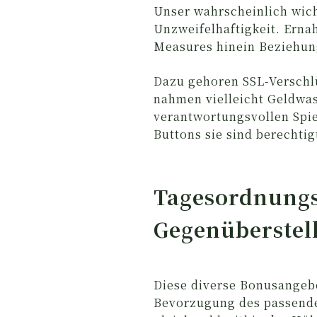
Unser wahrscheinlich wich
Unzweifelhaftigkeit. Erna
Measures hinein Beziehung
Dazu gehoren SSL-Verschl
nahmen vielleicht Geldw
verantwortungsvollen Spie
Buttons sie sind berechti
Tagesordnungs
Gegenüberstel
Diese diverse Bonusangebo
Bevorzugung des passenden