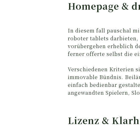
Homepage & d
In diesem fall pauschal 
roboter tablets darbieten
vorübergehen erheblich d
ferner offerte selbst die 
Verschiedenen Kriterien s
immovable Bündnis. Beiläu
einfach bedienbar gestalt
angewandten Spielern, Sl
Lizenz & Klarh