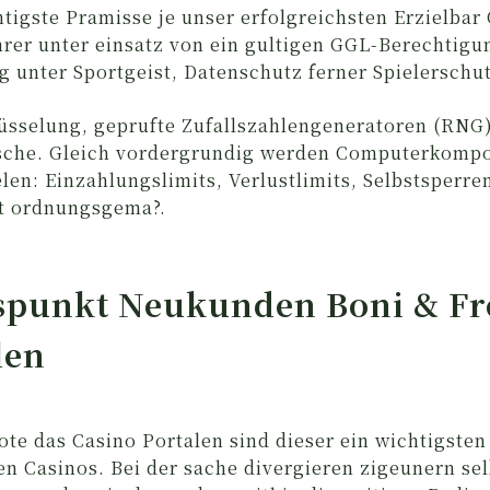
tigste Pramisse je unser erfolgreichsten Erzielbar
hrer unter einsatz von ein gultigen GGL-Berechtigu
 unter Sportgeist, Datenschutz ferner Spielerschu
üsselung, geprufte Zufallszahlengeneratoren (RNG)
asche. Gleich vordergrundig werden Computerkomp
len: Einzahlungslimits, Verlustlimits, Selbstsperre
gt ordnungsgema?.
punkt Neukunden Boni & Fr
len
te das Casino Portalen sind dieser ein wichtigsten
 Casinos. Bei der sache divergieren zigeunern sel