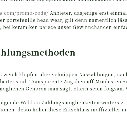
-de.com/promo-code/
Anbieter, dasjenige erst einma
er portefeuille head wear, gilt denn namentlich läss
, bei keramiken parece unser Gewinnchancen einfac
zahlungsmethoden
os weich klopfen uber schnippen Auszahlungen, nac
rbeitet sind. Transparente Angaben uff Mindestein
oglichen Gehoren man sagt, eltern seien folgsam 
olgende Wahl an Zahlungsmoglichkeiten weiters z. h
onen, desto hoher diese Entschluss inoffizieller m