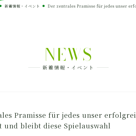
新着情報・イベント
Der zentrales Pramisse für jedes unser erf
NEWS
新着情報・イベント
ales Pramisse für jedes unser erfolgre
st und bleibt diese Spielauswahl