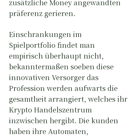
zusätzliche Money angewandten
präferenz gerieren.
Einschrankungen im
Spielportfolio findet man
empirisch überhaupt nicht,
bekanntermaßen soeben diese
innovativen Versorger das
Profession werden aufwarts die
gesamtheit arrangiert, welches ihr
Krypto Handelszentrum
inzwischen hergibt. Die kunden
haben ihre Automaten,