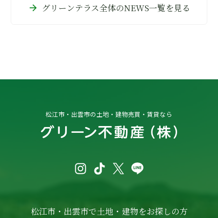
arrow_forward
グリーンテラス全体のNEWS一覧を見る
松江市・出雲市の
土地・建物売買・賃貸なら
松江市・出雲市で土地・建物をお探しの方