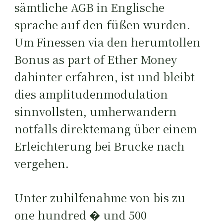
sämtliche AGB in Englische
sprache auf den füßen wurden.
Um Finessen via den herumtollen
Bonus as part of Ether Money
dahinter erfahren, ist und bleibt
dies amplitudenmodulation
sinnvollsten, umherwandern
notfalls direktemang über einem
Erleichterung bei Brucke nach
vergehen.
Unter zuhilfenahme von bis zu
one hundred � und 500