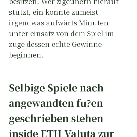
besitzen. Wer zigeunern hierauf
stutzt, ein konnte zumeist
irgendwas aufwärts Minuten
unter einsatz von dem Spiel im
zuge dessen echte Gewinne
beginnen.
Selbige Spiele nach
angewandten fu?en
geschrieben stehen
inside ETH Valuta zur