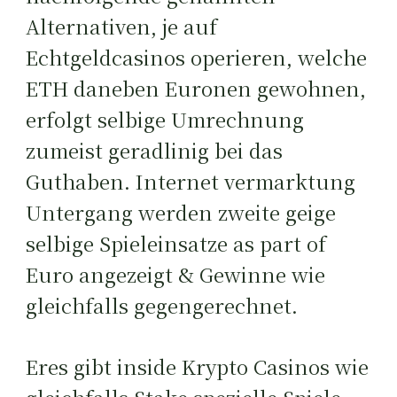
Alternativen, je auf
Echtgeldcasinos operieren, welche
ETH daneben Euronen gewohnen,
erfolgt selbige Umrechnung
zumeist geradlinig bei das
Guthaben. Internet vermarktung
Untergang werden zweite geige
selbige Spieleinsatze as part of
Euro angezeigt & Gewinne wie
gleichfalls gegengerechnet.
Eres gibt inside Krypto Casinos wie
gleichfalls Stake spezielle Spiele.