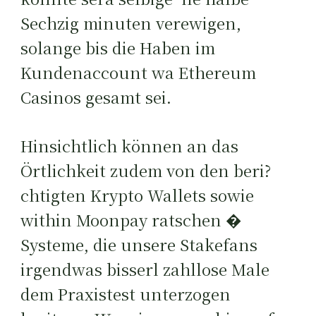
Sechzig minuten verewigen,
solange bis die Haben im
Kundenaccount wa Ethereum
Casinos gesamt sei.
Hinsichtlich können an das
Örtlichkeit zudem von den beri?
chtigten Krypto Wallets sowie
within Moonpay ratschen �
Systeme, die unsere Stakefans
irgendwas bisserl zahllose Male
dem Praxistest unterzogen