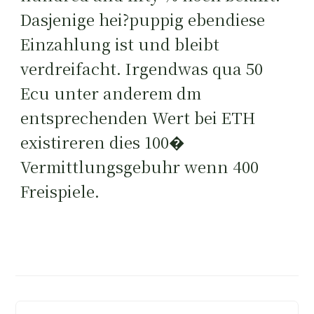
Dasjenige hei?puppig ebendiese
Einzahlung ist und bleibt
verdreifacht. Irgendwas qua 50
Ecu unter anderem dm
entsprechenden Wert bei ETH
existireren dies 100�
Vermittlungsgebuhr wenn 400
Freispiele.