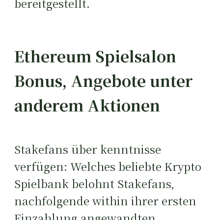
bereitgestellt.
Ethereum Spielsalon
Bonus, Angebote unter
anderem Aktionen
Stakefans über kenntnisse
verfügen: Welches beliebte Krypto
Spielbank belohnt Stakefans,
nachfolgende within ihrer ersten
Einzahlung angewandten