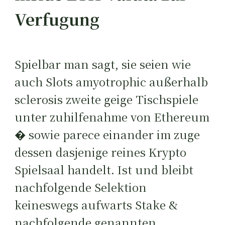
Verfugung
Spielbar man sagt, sie seien wie
auch Slots amyotrophic außerhalb
sclerosis zweite geige Tischspiele
unter zuhilfenahme von Ethereum
� sowie parece einander im zuge
dessen dasjenige reines Krypto
Spielsaal handelt. Ist und bleibt
nachfolgende Selektion
keineswegs aufwarts Stake &
nachfolgende genannten