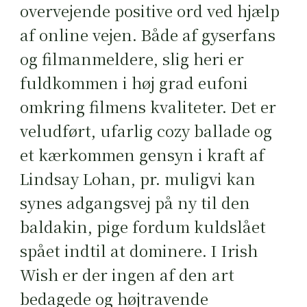
overvejende positive ord ved hjælp
af online vejen. Både af gyserfans
og filmanmeldere, slig heri er
fuldkommen i høj grad eufoni
omkring filmens kvaliteter. Det er
veludført, ufarlig cozy ballade og
et kærkommen gensyn i kraft af
Lindsay Lohan, pr. muligvi kan
synes adgangsvej på ny til den
baldakin, pige fordum kuldslået
spået indtil at dominere. I Irish
Wish er der ingen af den art
bedagede og højtravende