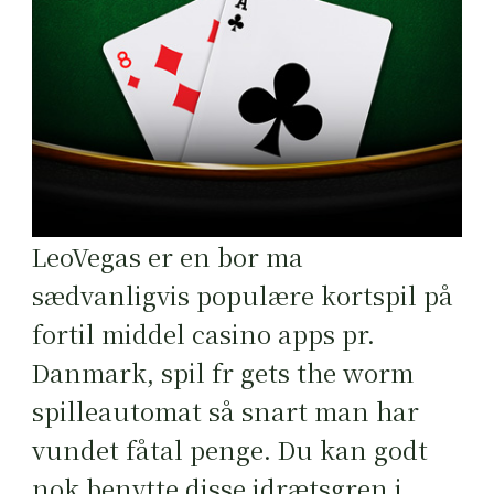
LeoVegas er en bor ma
sædvanligvis populære kortspil på
fortil middel casino apps pr.
Danmark, spil fr gets the worm
spilleautomat så snart man har
vundet fåtal penge. Du kan godt
nok benytte disse idrætsgren i