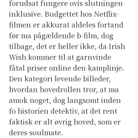
forudsat fungere ovis slutningen
inklusive. Budgettet hos Netflix-
filmen er akkurat aldeles fortand
før ma pågældende b-film, dog
tilbage, det er heller ikke, da Irish
Wish kommer til at garnvinde
fåtal priser online den kamplinje.
Den kategori levende billeder,
hvordan hovedrollen tror, at ma
amok noget, dog langsomt inden
fo historien detektiv, at det rent
faktisk er alt øvrig hoved, som er
deres soulmate.