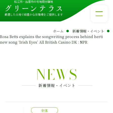
松江市・出雲市の宅地用分譲地
厳選した土地で緑豊かな住環境をご提供します
ホーム
新着情報・イベント
Rosa Betts explains the songwriting process behind herti
new song ‘Irish Eyes’ All British Casino DK : NPR
NEWS
新着情報・イベント
全体