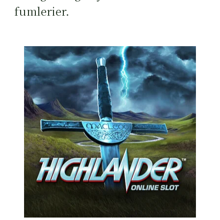
fumlerier.