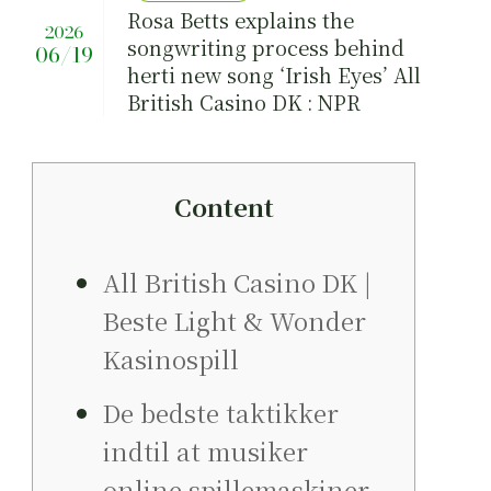
Rosa Betts explains the
2026
songwriting process behind
06/19
herti new song ‘Irish Eyes’ All
British Casino DK : NPR
Content
All British Casino DK |
Beste Light & Wonder
Kasinospill
De bedste taktikker
indtil at musiker
online spillemaskiner