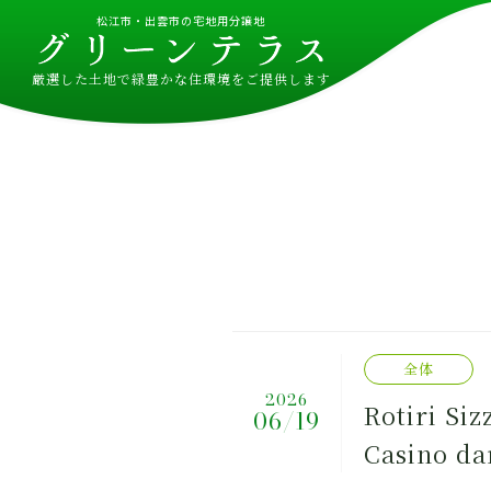
松江市・出雲市の宅地用分譲地
厳選した土地で緑豊かな住環境をご提供します
全体
2026
Rotiri Si
06/19
Casino da