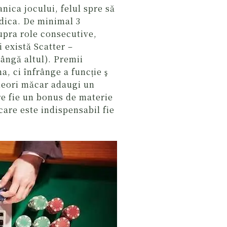
nica jocului, felul spre să
ndica. De minimal 3
supra role consecutive,
 există Scatter –
lângă altul). Premii
a, ci înfrânge a funcție ş
uneori măcar adaugi un
re fie un bonus de materie
care este indispensabil fie