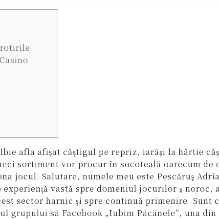
rotirile
 Casino
bie afla afișat câștigul pe repriz, iarăşi la hârtie câș
 meci sortiment vor procur în socoteală oarecum de de
ndona jocul. Salutare, numele meu este Pescăruş Adri
 experiență vastă spre domeniul jocurilor ş noroc,
cest sector harnic și spre continuă primenire.
Sunt 
rul grupului să Facebook „Iubim Păcănele”, una din