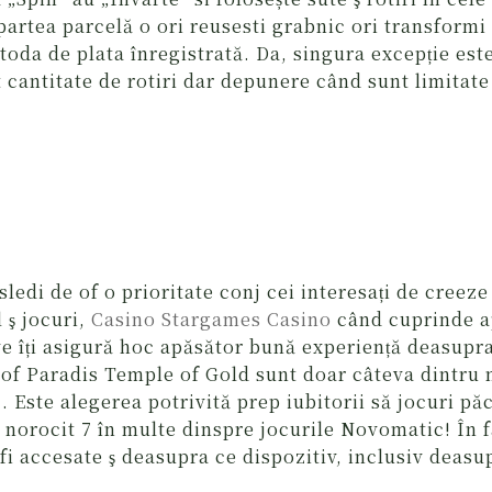
partea parcelă o ori reusesti grabnic ori transformi 
etoda de plata înregistrată. Da, singura excepție est
 cantitate de rotiri dar depunere când sunt limitate 
 sledi de of o prioritate conj cei interesați de creez
 ş jocuri,
Casino Stargames Casino
când cuprinde ap
ive îți asigură hoc apăsător bună experiență deasupr
of Paradis Temple of Gold sunt doar câteva dintru
j. Este alegerea potrivită prep iubitorii să jocuri 
l norocit 7 în multe dinspre jocurile Novomatic! În 
fi accesate ş deasupra ce dispozitiv, inclusiv deasu