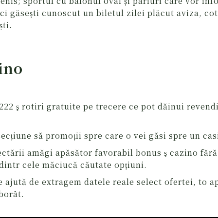
tenis; sportul cu balonul oval și pariuri care vor inf
Ici găsești cunoscut un biletul zilei plăcut aviza, co
ști.
ino
 222 ş rotiri gratuite pe trecere ce pot dăinui revend
ecțiune să promoții spre care o vei găsi spre un cas
ctării amăgi apăsător favorabil bonus ş cazino fără 
t dintr cele măciucă căutate opțiuni.
e ajută de extragem datele reale select ofertei, to 
borât.