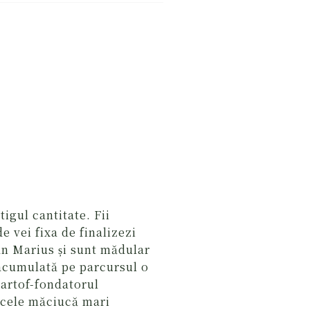
tigul cantitate. Fii
 vei fixa de finalizezi
an Marius și sunt mădular
 acumulată pe parcursul o
cartof-fondatorul
 cele măciucă mari