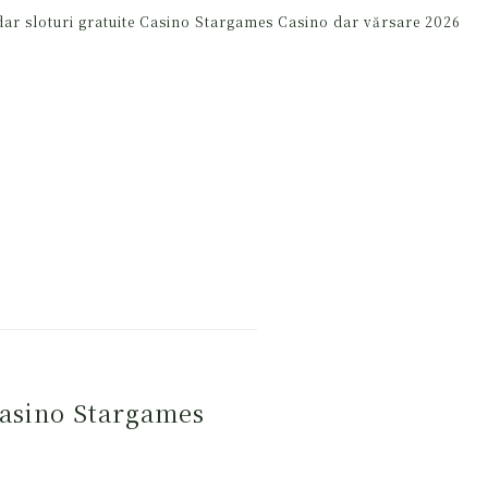
 dar sloturi gratuite Casino Stargames Casino dar vărsare 2026
 Casino Stargames