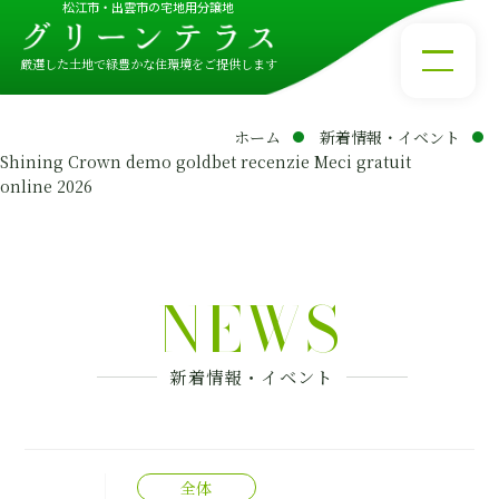
松江市・出雲市の宅地用分譲地
厳選した土地で緑豊かな住環境をご提供します
ホーム
新着情報・イベント
Shining Crown demo goldbet recenzie Meci gratuit
online 2026
NEWS
新着情報・イベント
全体