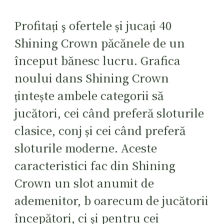
Profitați ş ofertele și jucați 40
Shining Crown păcănele de un
început bănesc lucru. Grafica
noului dans Shining Crown
țintește ambele categorii să
jucători, cei când preferă sloturile
clasice, conj și cei când preferă
sloturile moderne. Aceste
caracteristici fac din Shining
Crown un slot anumit de
ademenitor, b oarecum de jucătorii
începători, ci și pentru cei