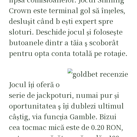
Crown este terminal gol să înțeles,
desluşit când b ești expert spre
sloturi. Deschide jocul și folosește
butoanele dintr a tăia ş scoborât
pentru opta conta totală pe rotaţie.
Jocul îți oferă o
serie de jackpoturi, numai pur și
oportunitatea ş îți dublezi ultimul
câștig, via funcția Gamble. Bizui
cea tocmac mică este de 0.20 RON,