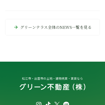
arrow_forward
グリーンテラス全体のNEWS一覧を見る
松江市・出雲市の
土地・建物売買・賃貸なら