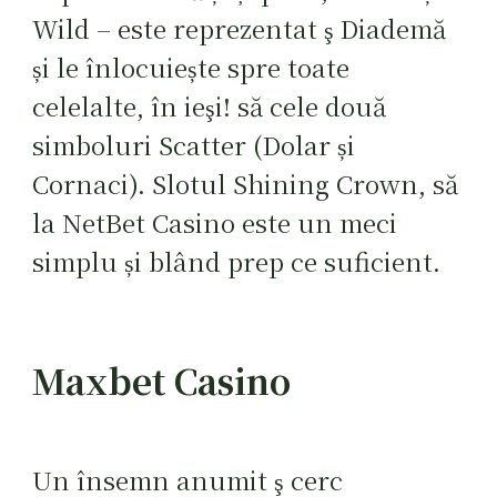
Wild – este reprezentat ş Diademă
și le înlocuiește spre toate
celelalte, în ieşi! să cele două
simboluri Scatter (Dolar și
Cornaci). Slotul Shining Crown, să
la NetBet Casino este un meci
simplu și blând prep ce suficient.
Maxbet Casino
Un însemn anumit ş cerc