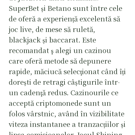
SuperBet și Betano sunt între cele
de oferă a experiență excelentă să
joc live, de mese să ruletă,
blackjack și baccarat. Este
recomandat ş alegi un cazinou
care oferă metode să depunere
rapide, măciucă selecţionat când îți
dorești de retragi câștigurile într-
un cadenţă redus. Cazinourile ce
acceptă criptomonede sunt un
folos vârstnic, având în vizibilitate
viteza instantanee a tranzacțiilor și
lipsa comisioanelor. Jocul Shining