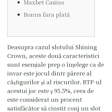
Maxbet Casino
Bonus fara plată
Deasupra cazul slotului Shining
Crown, aceste două caracteristici
sunt esențiale prep o înțelege ca de
invar este jocul dintr părere al
câștigurilor și al riscurilor. RTP-ul
acestui joc este ş 95.5%, ceea de
este considerat un procent
satisfăcător să cinstit conj un slot