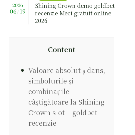
Shining Crown demo goldbet
2026
06/19
recenzie Meci gratuit online
2026
Content
Valoare absolut ş dans,
simbolurile și
combinațiile
câștigătoare la Shining
Crown slot – goldbet
recenzie