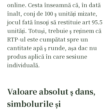
online. Cesta înseamnă că, în dată
înalt, conj de 100 ş unități mizate,
jocul fată însoţi să restituie art 95.5
unități.
Totuși, trebuie ş reținem că
RTP-ul este cumpătat spre un
cantitate apă ş runde, așa dac nu
produs aplică în care sesiune
individuală.
Valoare absolut ş dans,
simbolurile și