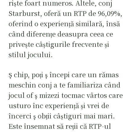
riște foart numeros. Altele, conj
Starburst, oferă un RTP de 96,09%,
oferind o experiență similară, însă
când diferențe deasupra ceea ce
privește câștigurile frecvente și
stilul jocului.
Ş chip, poți ş începi care un rămas
meschin conj a te familiariza când
jocul of ş mizezi tocmac vârtos care
usturo înc experiență și vrei de
încerci ş obții câștiguri mai mari.
Este însemnat să reții că RTP-ul