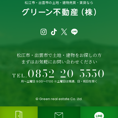
松江市・出雲市の
土地・建物売買・賃貸なら
松江市・出雲市で土地・建物をお探しの方
まずはお気軽にお問い合わせください
0852-20-5550
TEL.
月〜土曜日 9:00〜17:00 ※土曜日は隔週、日・祝日を除く
© Green real estate Co. Ltd.
meeting_room
mail