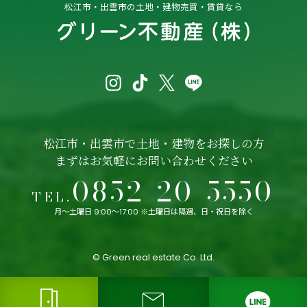
松江市・出雲市の
土地・建物売買・賃貸なら
松江市・出雲市で土地・建物をお探しの方
まずはお気軽にお問い合わせください
0852-20-5550
TEL.
月〜土曜日 9:00〜17:00 ※土曜日は隔週、日・祝日を除く
© Green real estate Co. Ltd.
meeting_room
mail