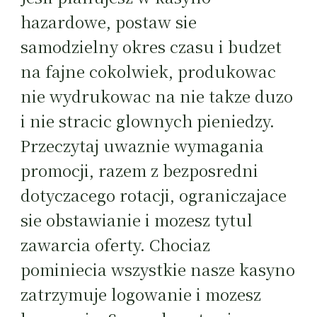
hazardowe, postaw sie
samodzielny okres czasu i budzet
na fajne cokolwiek, produkowac
nie wydrukowac na nie takze duzo
i nie stracic glownych pieniedzy.
Przeczytaj uwaznie wymagania
promocji, razem z bezposredni
dotyczacego rotacji, ograniczajace
sie obstawianie i mozesz tytul
zawarcia oferty. Chociaz
pominiecia wszystkie nasze kasyno
zatrzymuje logowanie i mozesz