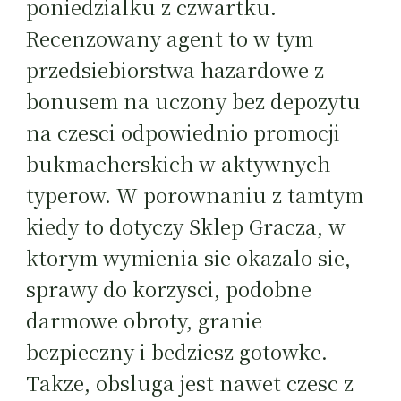
poniedzialku z czwartku.
Recenzowany agent to w tym
przedsiebiorstwa hazardowe z
bonusem na uczony bez depozytu
na czesci odpowiednio promocji
bukmacherskich w aktywnych
typerow. W porownaniu z tamtym
kiedy to dotyczy Sklep Gracza, w
ktorym wymienia sie okazalo sie,
sprawy do korzysci, podobne
darmowe obroty, granie
bezpieczny i bedziesz gotowke.
Takze, obsluga jest nawet czesc z