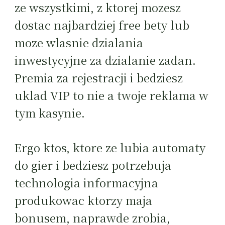
ze wszystkimi, z ktorej mozesz
dostac najbardziej free bety lub
moze wlasnie dzialania
inwestycyjne za dzialanie zadan.
Premia za rejestracji i bedziesz
uklad VIP to nie a twoje reklama w
tym kasynie.
Ergo ktos, ktore ze lubia automaty
do gier i bedziesz potrzebuja
technologia informacyjna
produkowac ktorzy maja
bonusem, naprawde zrobia,