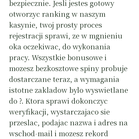
bezpiecznie. Jesli jestes gotowy
otworzyc ranking w naszym
kasynie, twoj prosty proces
rejestracji sprawi, ze w mgnieniu
oka oczekiwac, do wykonania
pracy. Wszystkie bonusowe i
mozesz bezkosztowe spiny probuje
dostarczane teraz, a wymagania
istotne zakladow bylo wyswietlane
do ?. Ktora sprawi dokonczyc
weryfikacji, wystarczajaco sie
przeslac, podajac nazwa i adres na
wschod-mail i mozesz rekord