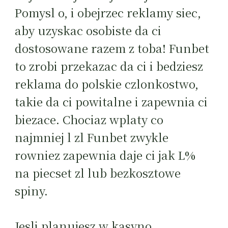
Pomysl o, i obejrzec reklamy siec,
aby uzyskac osobiste da ci
dostosowane razem z toba! Funbet
to zrobi przekazac da ci i bedziesz
reklama do polskie czlonkostwo,
takie da ci powitalne i zapewnia ci
biezace. Chociaz wplaty co
najmniej l zl Funbet zwykle
rowniez zapewnia daje ci jak L%
na piecset zl lub bezkosztowe
spiny.
Jesli planujesz w kasyno