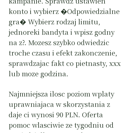
kampanie. Sprawdz ustawien
konto i wybierz �Odpowiedzialne
gra� Wybierz rodzaj limitu,
jednoreki bandyta i wpisz godny
na z?. Mozesz szybko odwiedzic
troche czasu i efekt zakonczenie,
sprawdzajac fakt co pietnasty, xxx
lub moze godzina.
Najmniejsza ilosc poziom wplaty
uprawniajaca w skorzystania z
daje ci wynosi 90 PLN. Oferta
pomoc wlasciwie ze tygodniu od