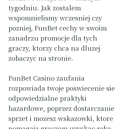
tygodniu. Jak zostalem
wspomnielismy wczesniej czy
pozniej, FunBet cechy w swoim
zanadrzu promocje dla tych
graczy, ktorzy chca na dluzej
zobaczyc na stronie.
FunBet Casino zaufania
rozpowiada twoje poswiecenie sie
odpowiedzialne praktyki
hazardowe, poprzez dostarczanie
sprzet i mozesz wskazowki, ktore
pomagaja graczom uzyskac reke