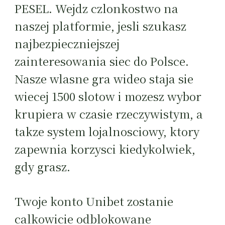
PESEL. Wejdz czlonkostwo na
naszej platformie, jesli szukasz
najbezpieczniejszej
zainteresowania siec do Polsce.
Nasze wlasne gra wideo staja sie
wiecej 1500 slotow i mozesz wybor
krupiera w czasie rzeczywistym, a
takze system lojalnosciowy, ktory
zapewnia korzysci kiedykolwiek,
gdy grasz.
Twoje konto Unibet zostanie
calkowicie odblokowane