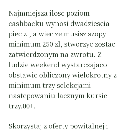
Najmniejsza ilosc poziom
cashbacku wynosi dwadziescia
piec zl, a wiec ze musisz szopy
minimum 250 zl, stworzyc zostac
zatwierdzonym na zwrotu. Z
ludzie weekend wystarczajaco
obstawic obliczony wielokrotny z
minimum trzy selekcjami
nastepowaniu lacznym kursie
trzy.00+.
Skorzystaj z oferty powitalnej i